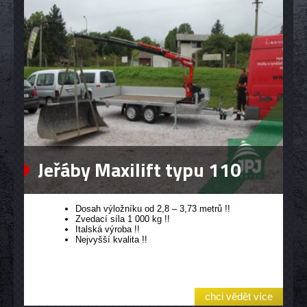
Jeřáby Maxilift typu 110
Dosah výložníku od 2,8 – 3,73 metrů !!
Zvedací síla 1 000 kg !!
Italská výroba !!
Nejvyšší kvalita !!
chci vědět více