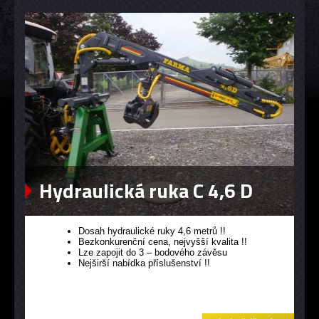
Hydraulická ruka C 4,6 D
Dosah hydraulické ruky 4,6 metrů !!
Bezkonkurenční cena, nejvyšší kvalita !!
Lze zapojit do 3 – bodového závěsu
Nejširší nabídka příslušenství !!