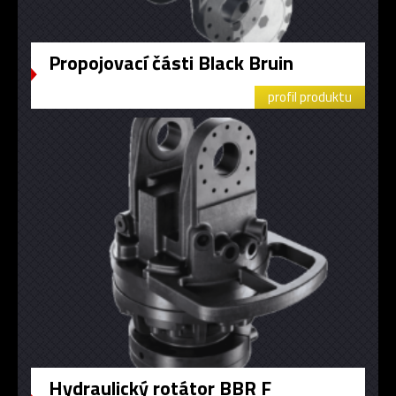
Propojovací části Black Bruin
profil produktu
Hydraulický rotátor BBR F