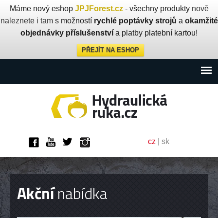
Máme nový eshop
JPJForest.cz
- všechny produkty
nově
naleznete i tam
s možností
rychlé poptávky strojů
a
okamžité
objednávky příslušenství
a platby platební kartou!
PŘEJÍT NA ESHOP
cz
|
sk
Akční
nabídka