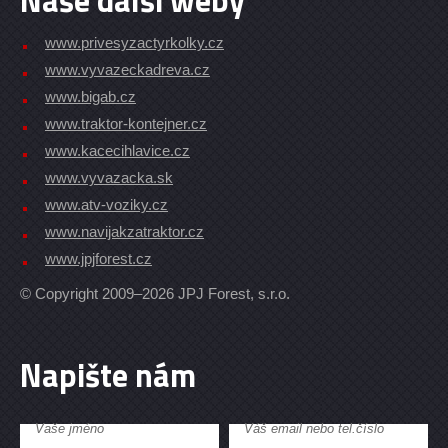
Naše další weby
www.privesyzactyrkolky.cz
www.vyvazeckadreva.cz
www.bigab.cz
www.traktor-kontejner.cz
www.kacecihlavice.cz
www.vyvazacka.sk
www.atv-voziky.cz
www.navijakzatraktor.cz
www.jpjforest.cz
© Copyright 2009–2026 JPJ Forest, s.r.o.
Napište nám
Vaše jméno
Váš email nebo tel.číslo