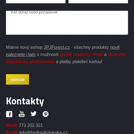
Váš dotaz nebo požadavek
Máme nový eshop
JPJForest.cz
- všechny produkty
nově
naleznete i tam
s možností
rychlé poptávky strojů
a
okamžité
objednávky příslušenství
a platby platební kartou!
Kontakty
Mobil:
773 202 321
Email:
info@hydraulickaruka.cz