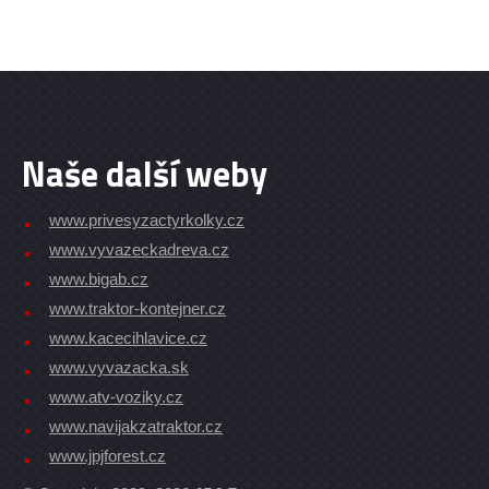
Naše další weby
www.privesyzactyrkolky.cz
www.vyvazeckadreva.cz
www.bigab.cz
www.traktor-kontejner.cz
www.kacecihlavice.cz
www.vyvazacka.sk
www.atv-voziky.cz
www.navijakzatraktor.cz
www.jpjforest.cz