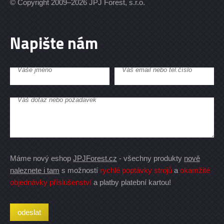
© Copyright 2009–2026 JPJ Forest, s.r.o.
Napište nám
Vaše jméno
Váš email nebo tel.číslo
Váš dotaz nebo požadavek
Máme nový eshop
JPJForest.cz
- všechny produkty
nově
naleznete i tam
s možností
rychlé poptávky strojů
a
okamžité
objednávky příslušenství
a platby platební kartou!