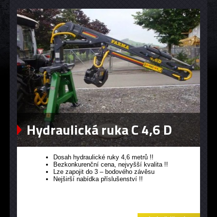
Hydraulická ruka C 4,6 D
Dosah hydraulické ruky 4,6 metrů !!
Bezkonkurenční cena, nejvyšší kvalita !!
Lze zapojit do 3 – bodového závěsu
Nejširší nabídka příslušenství !!