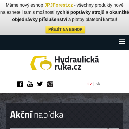
Máme nový eshop
JPJForest.cz
- všechny produkty
nově
naleznete i tam
s možností
rychlé poptávky strojů
a
okamžité
objednávky příslušenství
a platby platební kartou!
PŘEJÍT NA ESHOP
cz
|
sk
Akční
nabídka