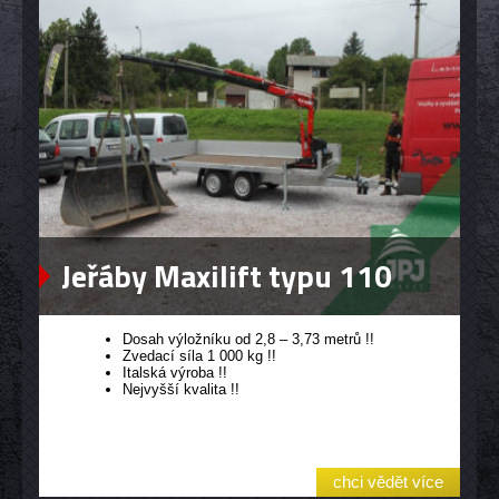
Jeřáby Maxilift typu 110
Dosah výložníku od 2,8 – 3,73 metrů !!
Zvedací síla 1 000 kg !!
Italská výroba !!
Nejvyšší kvalita !!
chci vědět více