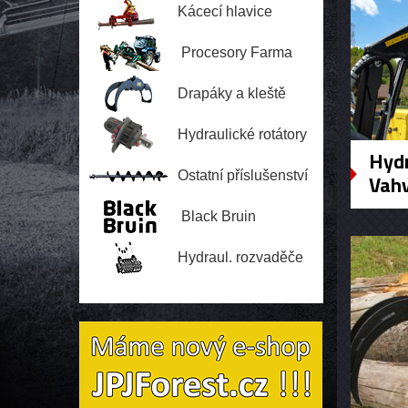
Kácecí hlavice
Procesory Farma
Drapáky a kleště
Hydraulické rotátory
Hydr
Ostatní příslušenství
Vah
Black Bruin
Hydraul. rozvaděče