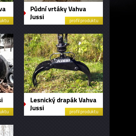
va
Půdní vrtáky Vahva
Jussi
duktu
profil produktu
i
Lesnický drapák Vahva
Jussi
duktu
profil produktu