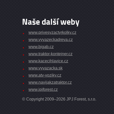
Naše další weby
www.privesyzactyrkolky.cz
www.vyvazeckadreva.cz
www.bigab.cz
www.traktor-kontejner.cz
www.kacecihlavice.cz
www.vyvazacka.sk
www.atv-voziky.cz
www.navijakzatraktor.cz
www.jpjforest.cz
© Copyright 2009–2026 JPJ Forest, s.r.o.