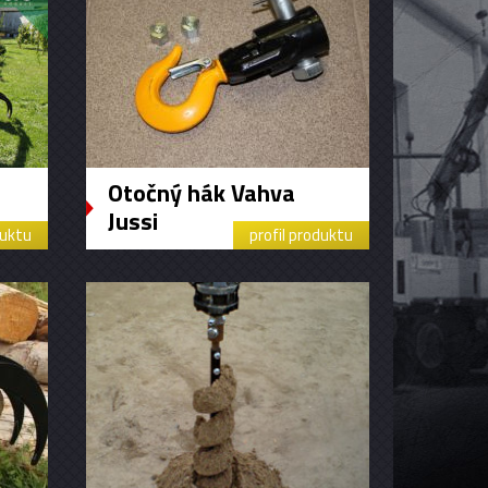
Otočný hák Vahva
Jussi
duktu
profil produktu