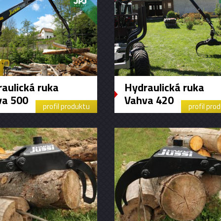
aulická ruka
Hydraulická ruka
va 500
Vahva 420
profil produktu
profil pro