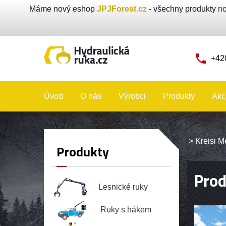
Máme nový eshop
JPJForest.cz
- všechny produkty
no
+42
Úvod
O nás
Výrobci
Produkty
Akc
>
Kreisi M
Produkty
Prod
Lesnické ruky
Ruky s hákem