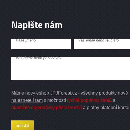
Napište nám
Vaše jméno
Váš email nebo tel.číslo
Váš dotaz nebo požadavek
Máme nový eshop
JPJForest.cz
- všechny produkty
nově
naleznete i tam
s možností
rychlé poptávky strojů
a
okamžité objednávky příslušenství
a platby platební karto