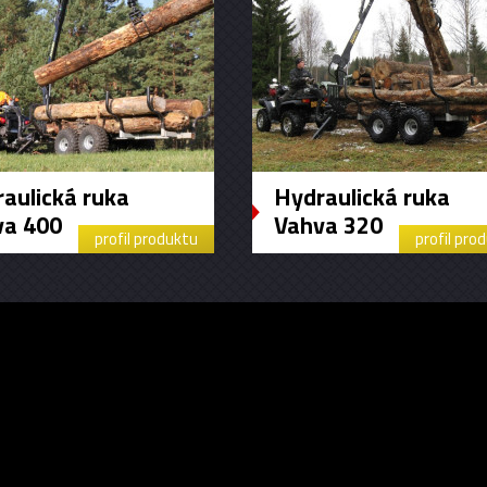
aulická ruka
Hydraulická ruka
va 400
Vahva 320
profil produktu
profil pro