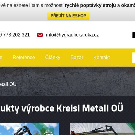
vě naleznete i tam
s možností
rychlé poptávky strojů
a
okamž
PŘEJÍT NA ESHOP
0 773 202 321
info@hydraulickaruka.cz
e
Reference
Články
Bazar
Kontakt
etall OÜ
ukty výrobce Kreisi Metall OÜ