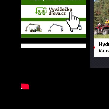
Hydr
Vah