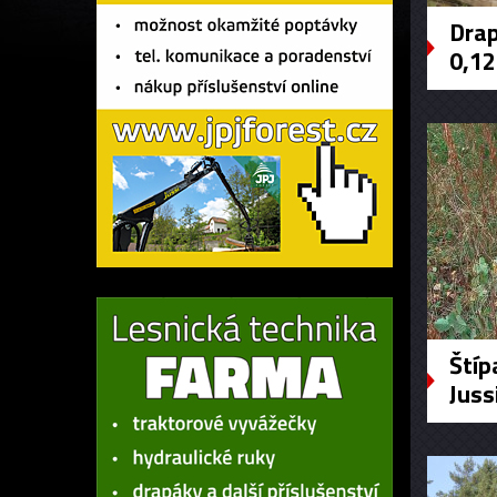
Drap
0,12
Štíp
Juss