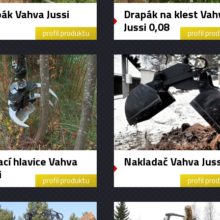
ák Vahva Jussi
Drapák na klest Vah
Jussi 0,08
profil produktu
profil pro
ací hlavice Vahva
Nakladač Vahva Juss
i
profil produktu
profil pro