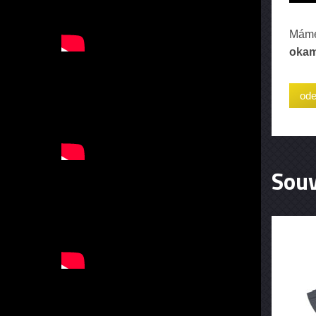
Máme
okam
Souv