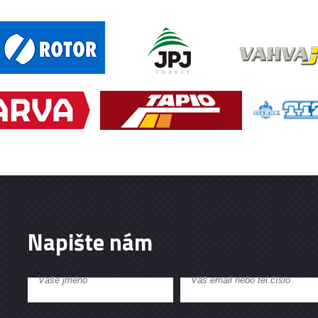
Napište nám
Vaše jméno
Váš email nebo tel.číslo