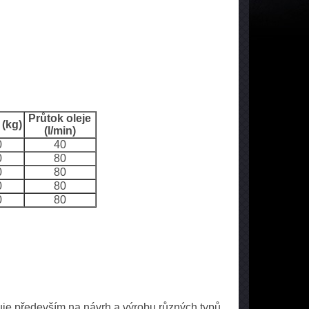
Průtok oleje
(kg)
(l/min)
0
40
0
80
0
80
0
80
0
80
uje především na návrh a výrobu různých typů