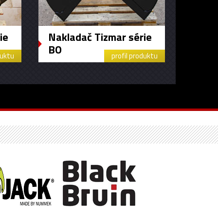
ie
Nakladač Tizmar série
BO
duktu
profil produktu