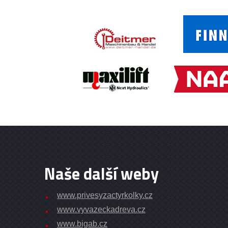
Naše další weby
www.privesyzactyrkolky.cz
www.vyvazeckadreva.cz
www.bigab.cz