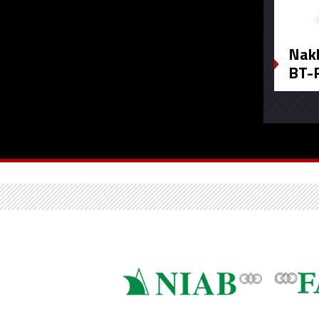
Nakl
BT-