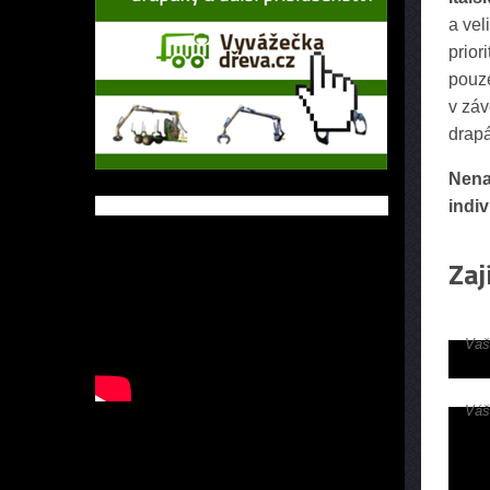
a vel
prior
pouze
v záv
drapá
Nena
indiv
Zaj
Vaš
Váš