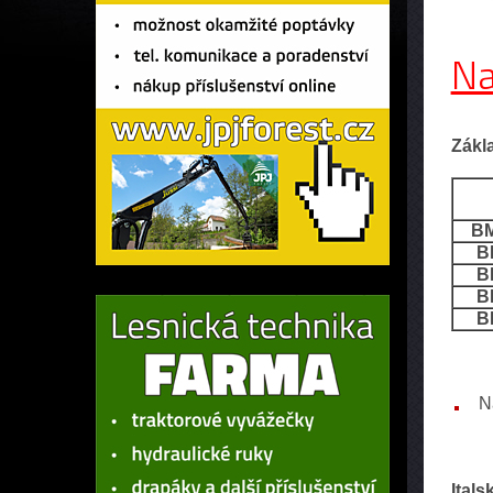
Na
Zákl
BM
B
B
B
B
N
Ital