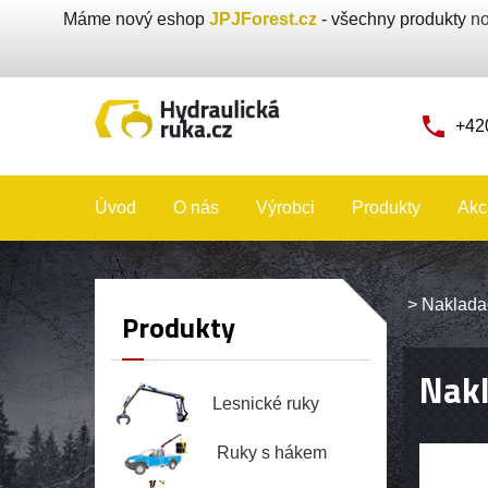
Máme nový eshop
JPJForest.cz
- všechny produkty
no
+42
Úvod
O nás
Výrobci
Produkty
Akc
>
Naklada
Produkty
Nakl
Lesnické ruky
Ruky s hákem