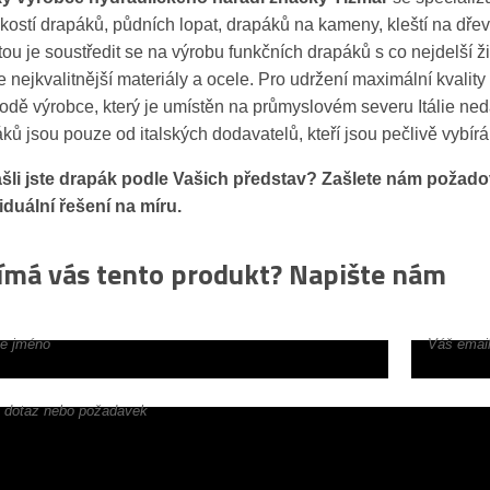
ikostí drapáků, půdních lopat, drapáků na kameny, kleští na dř
itou je soustředit se na výrobu funkčních drapáků s co nejdelší ži
 nejkvalitnější materiály a ocele. Pro udržení maximální kvality
odě výrobce, který je umístěn na průmyslovém severu Itálie ne
ků jsou pouze od italských dodavatelů, kteří jsou pečlivě vybírá
šli jste drapák podle Vašich představ? Zašlete nám požado
iduální řešení na míru.
ímá vás tento produkt? Napište nám
e jméno
Váš email
 dotaz nebo požadavek