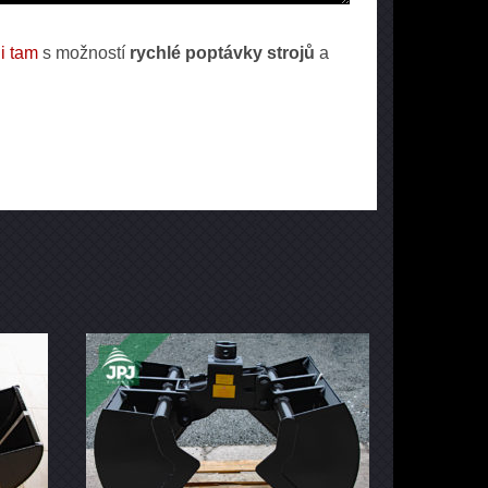
i tam
s možností
rychlé poptávky strojů
a