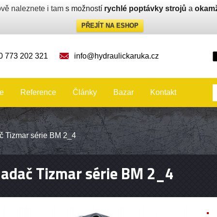
vě naleznete i tam
s možností
rychlé poptávky strojů
a
okamž
PŘEJÍT NA ESHOP
0 773 202 321
info@hydraulickaruka.cz
e
Reference
Články
Bazar
Kontakt
č Tizmar série BM 2_4
adač Tizmar série BM 2_4