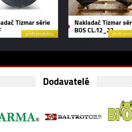
adač Tizmar série
Nakladač Tizmar sér
F
BOS CL.12_22
profil produktu
profil pro
Dodavatelé