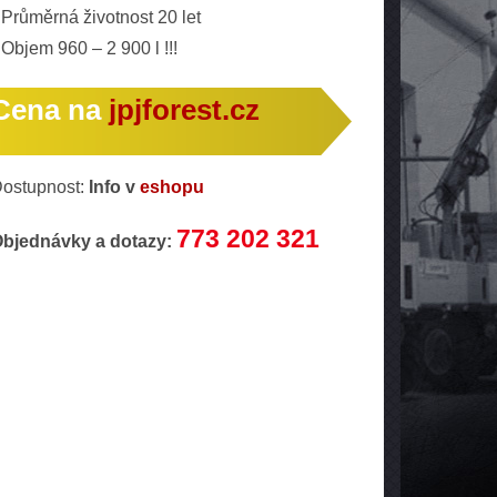
Průměrná životnost 20 let
Objem 960 – 2 900 l !!!
Cena na
jpjforest.cz
ostupnost:
Info v
eshopu
773 202 321
bjednávky a dotazy: